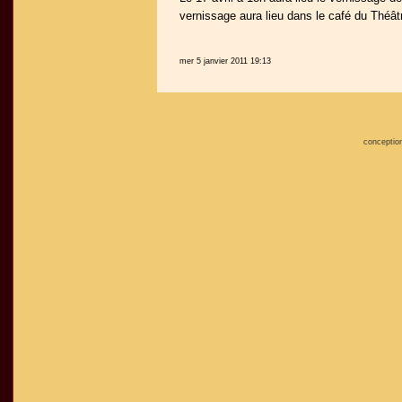
vernissage aura lieu dans le café du Théâtr
mer 5 janvier 2011 19:13
conceptio