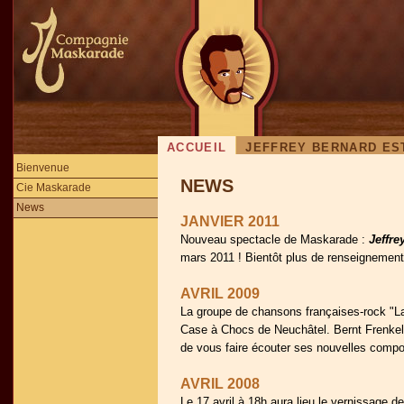
ACCUEIL
JEFFREY BERNARD ES
Bienvenue
NEWS
Cie Maskarade
News
JANVIER 2011
Nouveau spectacle de Maskarade :
Jeffre
mars 2011 ! Bientôt plus de renseignement
AVRIL 2009
La groupe de chansons françaises-rock "L
Case à Chocs de Neuchâtel. Bernt Frenkel,
de vous faire écouter ses nouvelles compo
AVRIL 2008
Le 17 avril à 18h aura lieu le vernissage de